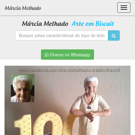
Toggl
Márcia Melhado
navig
Márcia Melhado
Arte em Biscuit
Chame no Whatsapp