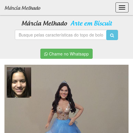
Toggl
Márcia Melhado
navig
Márcia Melhado
Arte em Biscuit
Chame no Whatsapp