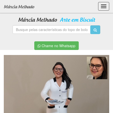
Toggl
Márcia Melhado
navig
Márcia Melhado
Arte em Biscuit
Chame no Whatsapp