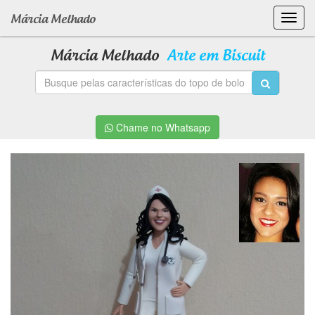
Toggl
Márcia Melhado
navig
Márcia Melhado
Arte em Biscuit
Chame no Whatsapp