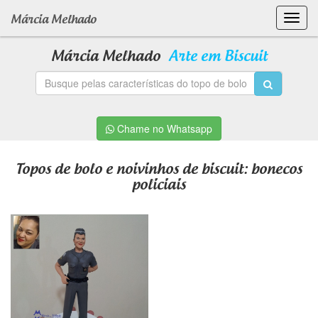
Toggl
Márcia Melhado
navig
Márcia Melhado
Arte em Biscuit
Chame no Whatsapp
Topos de bolo e noivinhos de biscuit: bonecos
policiais